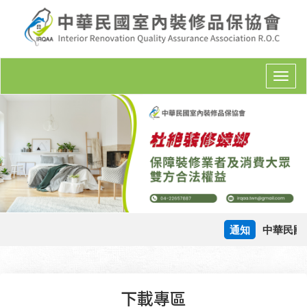
T
o
g
g
l
e
n
a
v
i
g
通知
中華民國
a
t
i
o
下載專區
n