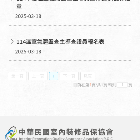
章
2025-03-18
114溫室氣體盤查主導查證員報名表
2025-03-18
第一頁
上一頁
1
下一頁
尾頁
目前在第
1
頁
/
共
1
頁
轉到
頁