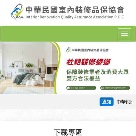
T
o
g
g
l
e
n
a
v
i
g
通知
中華民國
a
t
i
o
下載專區
n